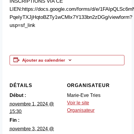
INSCRIPTIONS VIA CE
LIEN:https://docs.google.com/forms/d/e/1FAIpQLSc6
PqeIyTXJjHqtoBZTy1wCMlx7Y133bn2zDGg/viewform?
usp=sf_link
Ajouter au calendrier
DÉTAILS
ORGANISATEUR
Début :
Marie-Eve Tries
Voir le site
novembre 1, 2024 @
Organisateur
15:30
Fin :
novembre 3, 2024 @